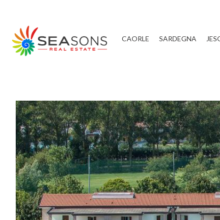
Altanea One
CAORLE
SARDEGNA
JES